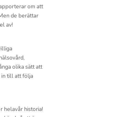
apporterar om att
Men de berättar
el av!
lliga
 hälsovård,
nga olika sätt att
 till att följa
r helavår historia!