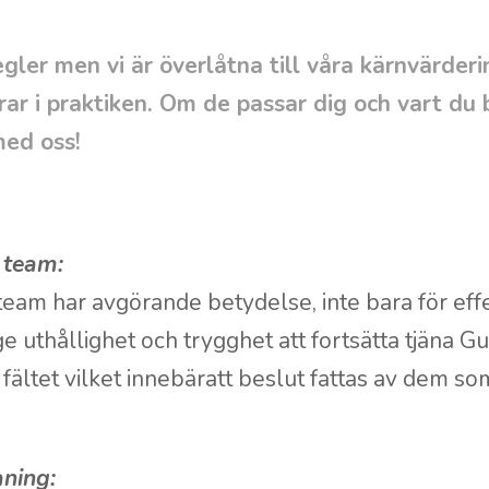
egler men vi är överlåtna till våra kärnvärder
ar i praktiken. Om de passar dig och vart du b
med oss!
t team:
i team har avgörande betydelse, inte bara för effek
ge uthållighet och trygghet att fortsätta tjäna Gud
 fältet vilket innebäratt beslut fattas av dem so
aning: