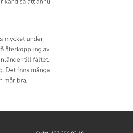
är känd så att ännu
oss mycket under
 få återkoppling av
länder till fältet.
ing. Det fnns många
ch mår bra.