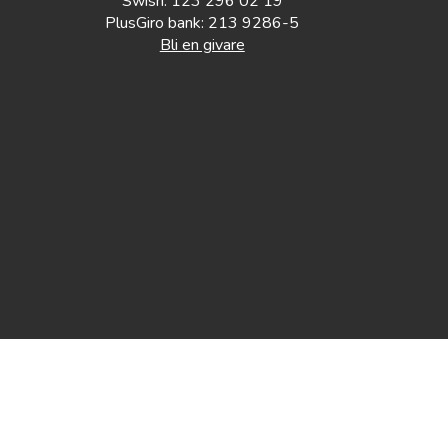
Swish: 123 296 02 19
PlusGiro bank: 213 9286-5
Bli en givare