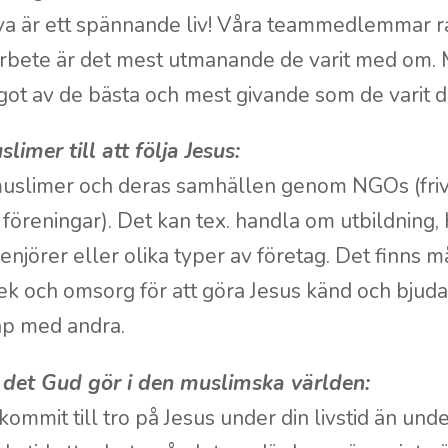
ova är ett spännande liv! Våra teammedlemmar r
rbete är det mest utmanande de varit med om. 
ågot av de bästa och mest givande som de varit d
limer till att följa Jesus:
muslimer och deras samhällen genom NGOs (frivi
 föreningar). Det kan tex. handla om utbildning,
enjörer eller olika typer av företag. Det finns må
k och omsorg för att göra Jesus känd och bjuda in
p med andra.
i det Gud gör i den muslimska världen:
ommit till tro på Jesus under din livstid än unde