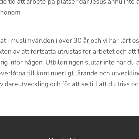
e tid att arbete på platser där Jesus ännu inte 
a honom.
tat i muslimvärlden i över 30 år och vi har lärt 
kten av att fortsätta utrustas för arbetet och att
rig inför någon. Utbildningen slutar inte när du an
överlåtna till kontinuerligt lärande och utveckl
vidareutveckling och för att se till att du trivs o