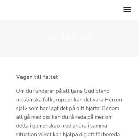
GE DIG UT
OM OSS
KOM I GÅNG
LÅT DIG INSPIRERAS
Vägen till fältet
Om du funderar på att tjäna Gud bland
muslimska folkgrupper kan det vara Herren
själv som har lagt det på ditt hjärta! Genom
att gå med oss kan du få reda på mer om
detta i gemenskap med andra i samma
situation vilket kan hjälpa dig att förbereda