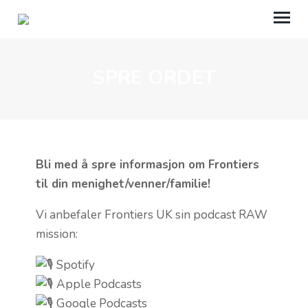
SPRE ORDET
OM OSS
KOM I GANG
BLI INSPIRERT
Bli med å spre informasjon om Frontiers
GI EN GAVE
til din menighet/venner/familie!
SVENSK
Vi anbefaler Frontiers UK sin podcast RAW
SUOMI
mission:
Spotify
Apple Podcasts
Google Podcasts